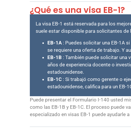
¿Qué es una visa EB-1?
La visa EB-1 está reservada para los mejor
suele estar disponible para solicitantes de 
EB-1A
: Puedes solicitar una EB-1A si
se requiere una oferta de trabajo. Y a
EB-1B
: También puede solicitar una 
años de experiencia docente o invest
estadounidense.
EB-1C
: Si trabajó como gerente o ej
estadounidense, califica para un EB-1C
Puede presentar el Formulario I-140 usted mi
como las EB-1B y EB-1C. El proceso puede var
especializado en visas EB-1 puede ayudarle a r