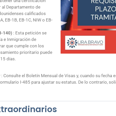
obtener una certificación
r al Departamento de
dounidenses calificados
A, EB-1B, EB-1C, NIW o EB-
 I-140)
: Esta petición se
ía e Inmigración de
ar que cumple con los
esamiento prioritario puede
15 días.
r
: Consulte el Boletín Mensual de Visas y, cuando su fecha est
ormulario I-485 para ajustar su estatus. De lo contrario, sol
xtraordinarios