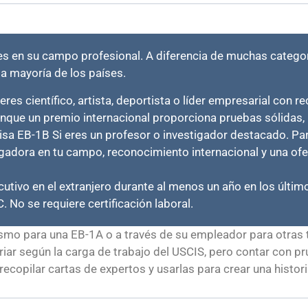
es en su campo profesional. A diferencia de muchas categor
la mayoría de los países.
 eres científico, artista, deportista o líder empresarial con 
unque un premio internacional proporciona pruebas sólidas, n
visa EB-1B Si eres un profesor o investigador destacado. Par
igadora en tu campo, reconocimiento internacional y una of
ecutivo en el extranjero durante al menos un año en los últ
. No se requiere certificación laboral.
smo para una EB-1A o a través de su empleador para otras t
iar según la carga de trabajo del USCIS, pero contar con 
ecopilar cartas de expertos y usarlas para crear una histor