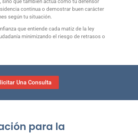
o, sino que también actúa como tu defensor
esidencia continua o demostrar buen carácter
nes según tu situación.
fianza que entiende cada matiz de la ley
iudadanía minimizando el riesgo de retrasos o
licitar Una Consulta
ación para la