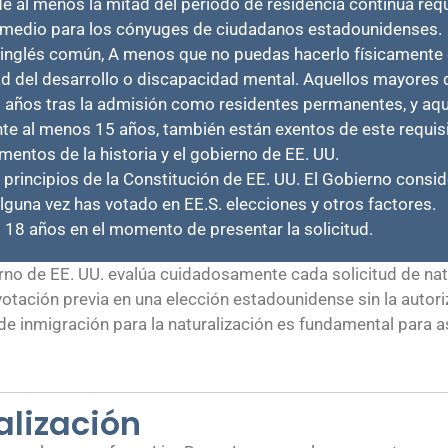
 de al menos la mitad del periodo de residencia continua req
 y medio para los cónyuges de ciudadanos estadounidenses.
lar inglés común, A menos que no puedas hacerlo físicament
ad del desarrollo o discapacidad mental. Aquellos mayores 
0 años tras la admisión como residentes permanentes, y aq
te al menos 15 años, también están exentos de este requisi
ntos de la historia y el gobierno de EE. UU.
 principios de la Constitución de EE. UU. El Gobierno consid
 alguna vez has votado en EE.S. elecciones y otros factores.
 18 años en el momento de presentar la solicitud.
rno de EE. UU. evalúa cuidadosamente cada solicitud de na
ación previa en una elección estadounidense sin la autori
 de inmigración para la naturalización es fundamental para
alización