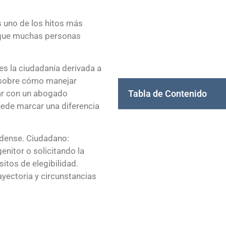
 uno de los hitos más
o que muchas personas
mes la ciudadanía derivada a
 sobre cómo manejar
Tabla de Contenido
ar con un abogado
uede marcar una diferencia
idense. Ciudadano:
enitor o solicitando la
itos de elegibilidad.
ayectoria y circunstancias