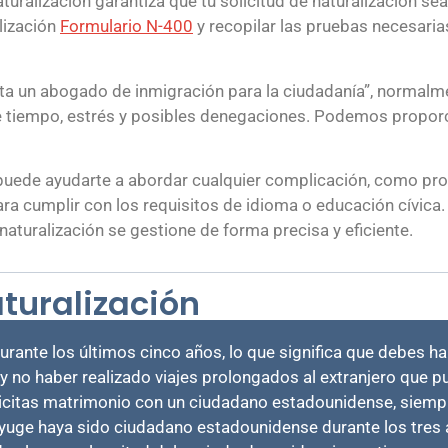
ralización garantiza que tu solicitud de naturalización se
lización
Formulario N-400
y recopilar las pruebas necesarias
ta un abogado de inmigración para la ciudadanía”, normalm
te tiempo, estrés y posibles denegaciones. Podemos proporc
uede ayudarte a abordar cualquier complicación, como prob
ara cumplir con los requisitos de idioma o educación cívic
 naturalización se gestione de forma precisa y eficiente.
aturalización
urante los últimos cinco años, lo que significa que debes h
 no haber realizado viajes prolongados al extranjero que pu
olicitas matrimonio con un ciudadano estadounidense, siemp
nyuge haya sido ciudadano estadounidense durante los tres