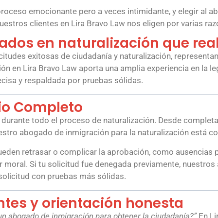
 proceso emocionante pero a veces intimidante, y elegir al
estros clientes en Lira Bravo Law nos eligen por varias razo
ados en naturalización que re
itudes exitosas de ciudadanía y naturalización, representan
ón en Lira Bravo Law aporta una amplia experiencia en la l
ecisa y respaldada por pruebas sólidas.
cio Completo
 durante todo el proceso de naturalización. Desde completa
uestro abogado de inmigración para la naturalización está c
en retrasar o complicar la aprobación, como ausencias pre
 moral. Si tu solicitud fue denegada previamente, nuestros
solicitud con pruebas más sólidas.
ntes y orientación honesta
un abogado de inmigración para obtener la ciudadanía?”
En Li