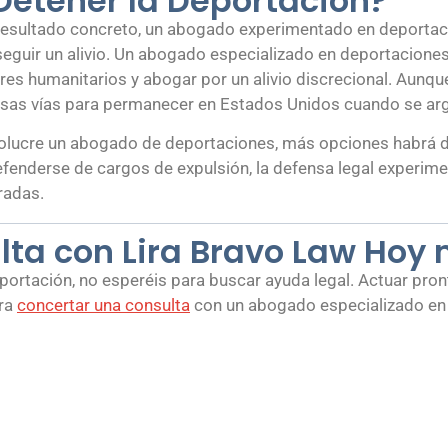
etener la Deportación?
resultado concreto, un abogado experimentado en deporta
seguir un alivio. Un abogado especializado en deportacione
tores humanitarios y abogar por un alivio discrecional. Au
merosas vías para permanecer en Estados Unidos cuando se 
volucre un abogado de deportaciones, más opciones habrá dis
efenderse de cargos de expulsión, la defensa legal experim
radas.
ta con Lira Bravo Law Hoy
deportación, no esperéis para buscar ayuda legal. Actuar pro
ara
concertar una consulta
con un abogado especializado en d