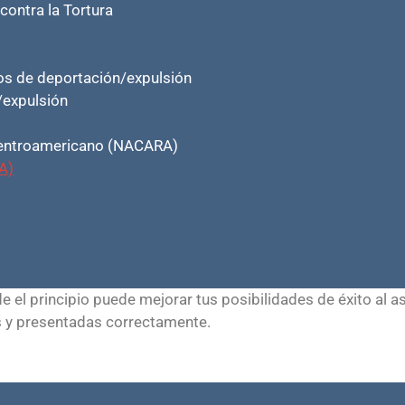
ontra la Tortura
os de deportación/expulsión
/expulsión
 Centroamericano (NACARA)
A)
el principio puede mejorar tus posibilidades de éxito al a
s y presentadas correctamente.