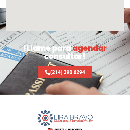
!Llame para
agendar
consultar!
(214) 390 6294