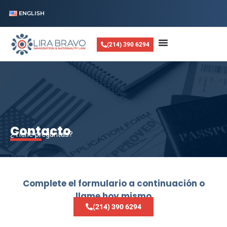
ENGLISH
(214) 390 6294
Contacto
¿Tiene preguntas?
Complete el formulario a continuación o
llame hoy mismo
(214) 390 6294